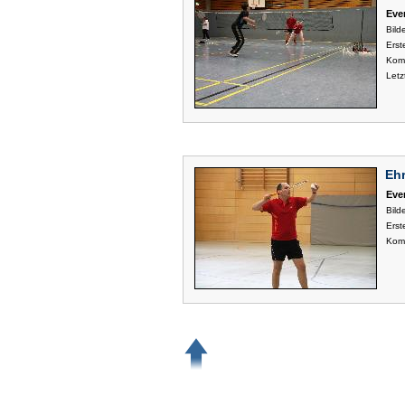
Eve
Bilde
Erste
Kom
Letz
Ehr
Eve
Bilde
Erste
Kom