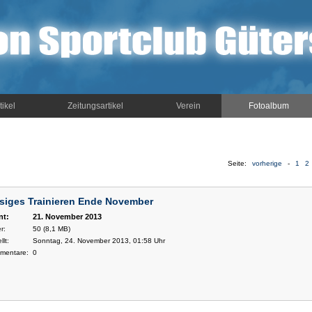
tikel
Zeitungsartikel
Verein
Fotoalbum
Seite:
vorherige
-
1
2
siges Trainieren Ende November
nt:
21. November 2013
r:
50 (8,1 MB)
llt:
Sonntag, 24. November 2013, 01:58 Uhr
mentare:
0