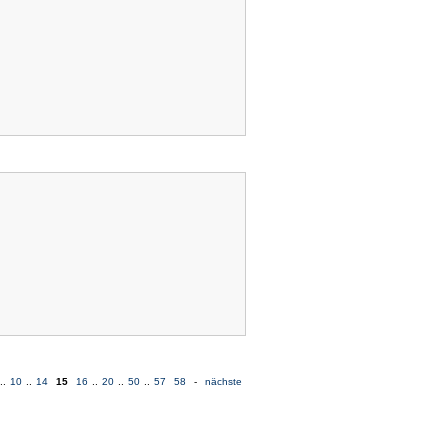
..
10
..
14
15
16
..
20
..
50
..
57
58
-
nächste