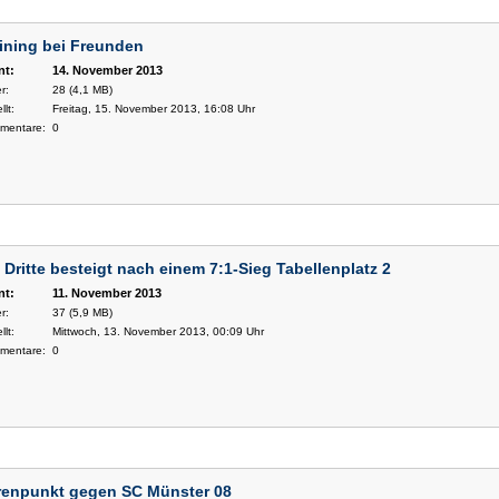
ining bei Freunden
nt:
14. November 2013
r:
28 (4,1 MB)
llt:
Freitag, 15. November 2013, 16:08 Uhr
mentare:
0
 Dritte besteigt nach einem 7:1-Sieg Tabellenplatz 2
nt:
11. November 2013
r:
37 (5,9 MB)
llt:
Mittwoch, 13. November 2013, 00:09 Uhr
mentare:
0
renpunkt gegen SC Münster 08