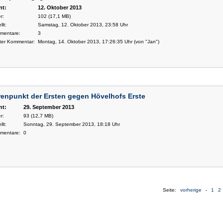
nt:
12. Oktober 2013
r:
102 (17,1 MB)
llt:
Samstag, 12. Oktober 2013, 23:58 Uhr
mentare:
3
ter Kommentar:
Montag, 14. Oktober 2013, 17:26:35 Uhr (von "Jan")
enpunkt der Ersten gegen Hövelhofs Erste
nt:
29. September 2013
r:
93 (12,7 MB)
llt:
Sonntag, 29. September 2013, 18:18 Uhr
mentare:
0
Seite:
vorherige
-
1
2