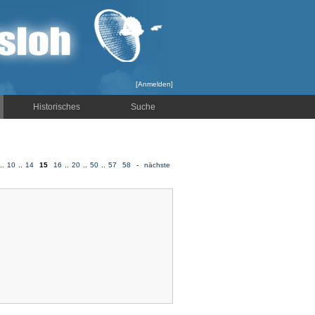
[
Anmelden
]
Historisches
Suche
..
10
..
14
15
16
..
20
..
50
..
57
58
-
nächste