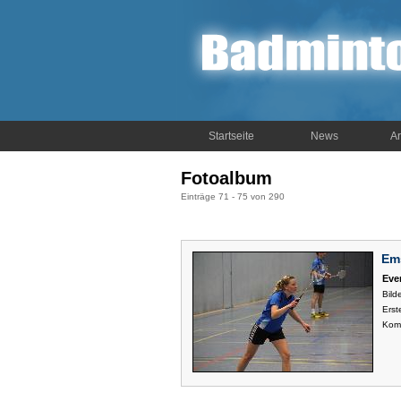
Startseite
News
Ar
Fotoalbum
Einträge 71 - 75 von 290
Em
Eve
Bilde
Erste
Kom