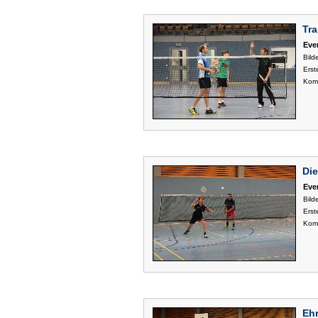
Tra
Eve
Bilde
Erste
Kom
Die
Eve
Bilde
Erste
Kom
Eh