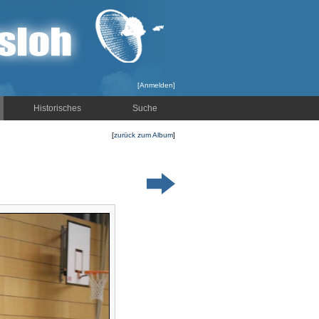
[
Anmelden
]
Historisches
Suche
[
zurück zum Album
]