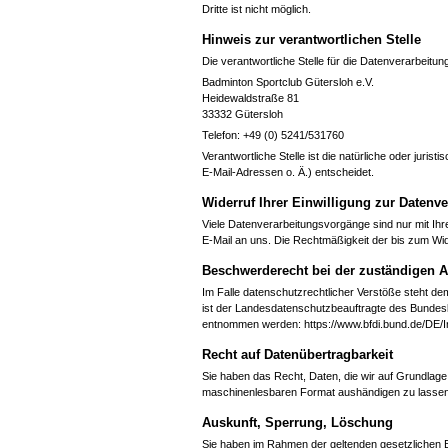
Dritte ist nicht möglich.
Hinweis zur verantwortlichen Stelle
Die verantwortliche Stelle für die Datenverarbeitung
Badminton Sportclub Gütersloh e.V.
Heidewaldstraße 81
33332 Gütersloh
Telefon: +49 (0) 5241/531760
Verantwortliche Stelle ist die natürliche oder jur
E-Mail-Adressen o. Ä.) entscheidet.
Widerruf Ihrer Einwilligung zur Datenv
Viele Datenverarbeitungsvorgänge sind nur mit Ihrer
E-Mail an uns. Die Rechtmäßigkeit der bis zum Wid
Beschwerderecht bei der zuständigen 
Im Falle datenschutzrechtlicher Verstöße steht d
ist der Landesdatenschutzbeauftragte des Bundesl
entnommen werden: https://www.bfdi.bund.de/DE/In
Recht auf Datenübertragbarkeit
Sie haben das Recht, Daten, die wir auf Grundlage I
maschinenlesbaren Format aushändigen zu lassen. S
Auskunft, Sperrung, Löschung
Sie haben im Rahmen der geltenden gesetzlichen 