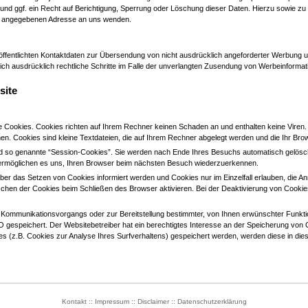
nd ggf. ein Recht auf Berichtigung, Sperrung oder Löschung dieser Daten. Hierzu sowie
icy angegebenen Adresse an uns wenden.
ffentlichten Kontaktdaten zur Übersendung von nicht ausdrücklich angeforderter Werbung un
sich ausdrücklich rechtliche Schritte im Falle der unverlangten Zusendung von Werbeinforma
site
te Cookies. Cookies richten auf Ihrem Rechner keinen Schaden an und enthalten keine Viren
hen. Cookies sind kleine Textdateien, die auf Ihrem Rechner abgelegt werden und die Ihr Bro
d so genannte “Session-Cookies”. Sie werden nach Ende Ihres Besuchs automatisch gelösch
s ermöglichen es uns, Ihren Browser beim nächsten Besuch wiederzuerkennen.
über das Setzen von Cookies informiert werden und Cookies nur im Einzelfall erlauben, die 
chen der Cookies beim Schließen des Browser aktivieren. Bei der Deaktivierung von Cookies 
 Kommunikationsvorgangs oder zur Bereitstellung bestimmter, von Ihnen erwünschter Funktion
O gespeichert. Der Websitebetreiber hat ein berechtigtes Interesse an der Speicherung von C
ies (z.B. Cookies zur Analyse Ihres Surfverhaltens) gespeichert werden, werden diese in di
Kontakt
::
Impressum
::
Disclaimer
::
Datenschutzerklärung