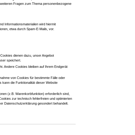
 zu weiteren Fragen zum Thema personenbezogene
d Informationsmaterialien wird hiermit
tionen, etwa durch Spam-E-Mails, vor.
. Cookies dienen dazu, unser Angebot
wser speichert.
t. Andere Cookies bleiben auf Ihrem Endgerät
Annahme von Cookies für bestimmte Fälle oder
kann die Funktionalität dieser Website
en (z.B. Warenkorbfunktion) erforderlich sind,
ookies zur technisch fehlerfreien und optimierten
eser Datenschutzerklärung gesondert behandelt.