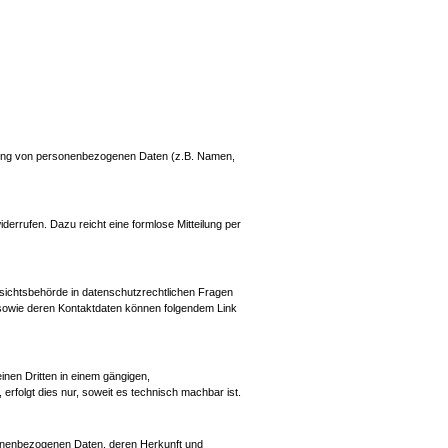
beitung von personenbezogenen Daten (z.B. Namen,
iderrufen. Dazu reicht eine formlose Mitteilung per
fsichtsbehörde in datenschutzrechtlichen Fragen
 sowie deren Kontaktdaten können folgendem Link
einen Dritten in einem gängigen,
rfolgt dies nur, soweit es technisch machbar ist.
sonenbezogenen Daten, deren Herkunft und