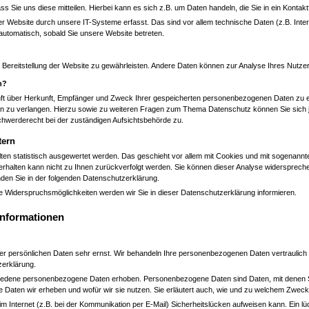
 Sie uns diese mitteilen. Hierbei kann es sich z.B. um Daten handeln, die Sie in ein Kontak
Website durch unsere IT-Systeme erfasst. Das sind vor allem technische Daten (z.B. Inte
 automatisch, sobald Sie unsere Website betreten.
eie Bereitstellung der Website zu gewährleisten. Andere Daten können zur Analyse Ihres Nutz
n?
unft über Herkunft, Empfänger und Zweck Ihrer gespeicherten personenbezogenen Daten zu e
en zu verlangen. Hierzu sowie zu weiteren Fragen zum Thema Datenschutz können Sie sich j
hwerderecht bei der zuständigen Aufsichtsbehörde zu.
tern
ten statistisch ausgewertet werden. Das geschieht vor allem mit Cookies und mit sogenann
Verhalten kann nicht zu Ihnen zurückverfolgt werden. Sie können dieser Analyse widersprech
inden Sie in der folgenden Datenschutzerklärung.
e Widerspruchsmöglichkeiten werden wir Sie in dieser Datenschutzerklärung informieren.
informationen
rer persönlichen Daten sehr ernst. Wir behandeln Ihre personenbezogenen Daten vertraulich
zerklärung.
edene personenbezogene Daten erhoben. Personenbezogene Daten sind Daten, mit denen Sie 
e Daten wir erheben und wofür wir sie nutzen. Sie erläutert auch, wie und zu welchem Zweck
im Internet (z.B. bei der Kommunikation per E-Mail) Sicherheitslücken aufweisen kann. Ein l