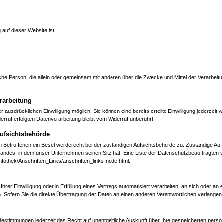
 auf dieser Website ist:
istische Person, die allein oder gemeinsam mit anderen über die Zwecke und Mittel der Verar
erarbeitung
 ausdrücklichen Einwilligung möglich. Sie können eine bereits erteilte Einwilligung jederzeit w
erruf erfolgten Datenverarbeitung bleibt vom Widerruf unberührt.
Aufsichtsbehörde
em Betroffenen ein Beschwerderecht bei der zuständigen Aufsichtsbehörde zu. Zuständige Au
andes, in dem unser Unternehmen seinen Sitz hat. Eine Liste der Datenschutzbeauftragten
fothek/Anschriften_Links/anschriften_links-node.html.
hrer Einwilligung oder in Erfüllung eines Vertrags automatisiert verarbeiten, an sich oder an 
ofern Sie die direkte Übertragung der Daten an einen anderen Verantwortlichen verlangen, e
Bestimmungen jederzeit das Recht auf unentgeltliche Auskunft über Ihre gespeicherten per