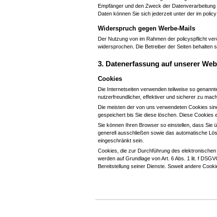
Empfänger und den Zweck der Datenverarbeitung u
Daten können Sie sich jederzeit unter der im pol
Widerspruch gegen Werbe-Mails
Der Nutzung von im Rahmen der policyspflicht verö
widersprochen. Die Betreiber der Seiten behalten 
3. Datenerfassung auf unserer Web
Cookies
Die Internetseiten verwenden teilweise so genann
nutzerfreundlicher, effektiver und sicherer zu mac
Die meisten der von uns verwendeten Cookies sin
gespeichert bis Sie diese löschen. Diese Cookie
Sie können Ihren Browser so einstellen, dass Sie 
generell ausschließen sowie das automatische Lös
eingeschränkt sein.
Cookies, die zur Durchführung des elektronischen
werden auf Grundlage von Art. 6 Abs. 1 lit. f DSGV
Bereitstellung seiner Dienste. Soweit andere Cook