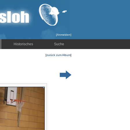
[
Anmelden
]
Historisches
Suche
[
zurück zum Album
]