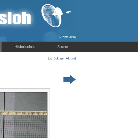
[
Anmelden
]
Historisches
Suche
[
zurück zum Album
]