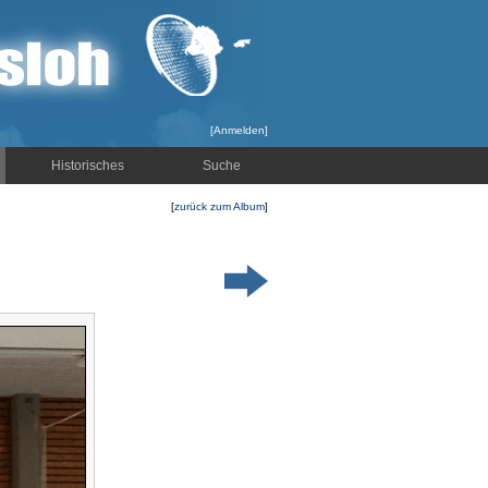
[
Anmelden
]
Historisches
Suche
[
zurück zum Album
]