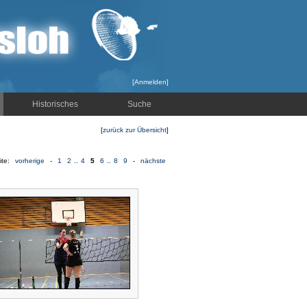
[
Anmelden
]
Historisches
Suche
[
zurück zur Übersicht
]
ite:
vorherige
-
1
2
..
4
5
6
..
8
9
-
nächste