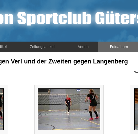
tikel
Zeitungsartikel
Verein
Fotoalbum
gen Verl und der Zweiten gegen Langenberg
Se