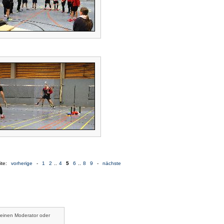
ite:
vorherige
-
1
2
..
4
5
6
..
8
9
-
nächste
 einen Moderator oder