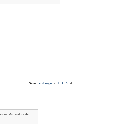
Seite:
vorherige
-
1
2
3
4
 einen Moderator oder