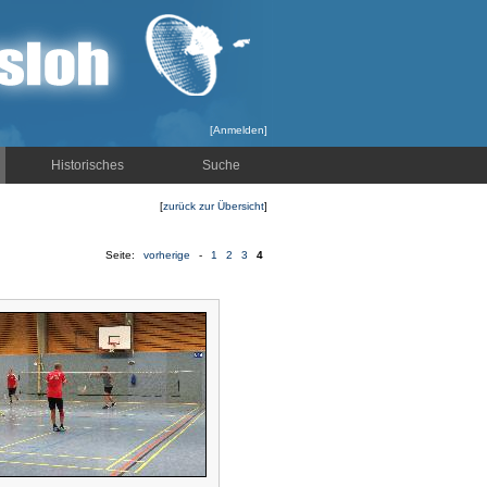
[
Anmelden
]
Historisches
Suche
[
zurück zur Übersicht
]
Seite:
vorherige
-
1
2
3
4