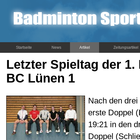
Startseite
News
Artikel
Zeitungsartikel
Letzter Spieltag der 1
BC Lünen 1
Nach den drei
erste Doppel (
19:21 in den d
Doppel (Schli